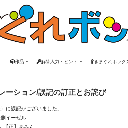
作品
解答入力・ヒント
きまぐれボック
レーション/誤記の訂正とお詫び
紙）に誤記がございました。
側イーゼル
 【正】あみん