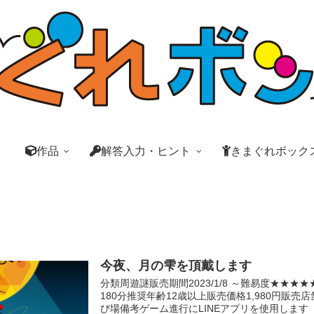
作品
解答入力・ヒント
きまぐれボック
今夜、月の雫を頂戴します
分類周遊謎販売期間2023/1/8 ～難易度★★★
180分推奨年齢12歳以上販売価格1,980円販
び場備考ゲーム進行にLINEアプリを使用します