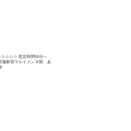
★★☆☆☆☆ 想定時間50分～
販売店舗新宿マルイメン８階 あ
す