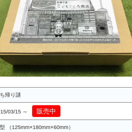
ち帰り謎
販売中
015/03/15 ～
型 （125mm×180mm×60mm）