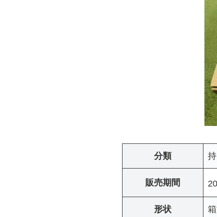
分類
持
販売期間
2
形状
箱